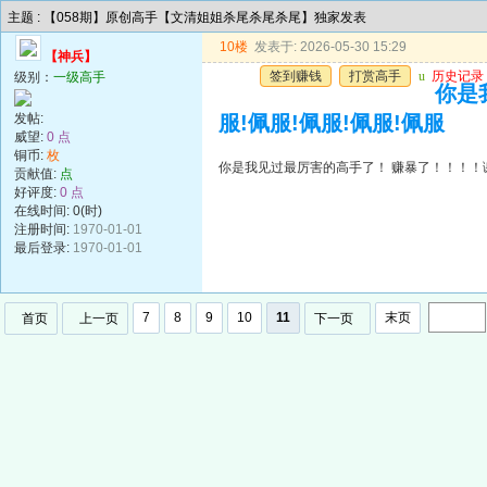
主题 : 【058期】原创高手【文清姐姐杀尾杀尾杀尾】独家发表
10楼
发表于: 2026-05-30 15:29
【神兵】
签到赚钱
打赏高手
u
历史记录
级别：
一级高手
你是
发帖:
服!佩服!佩服!佩服!佩服
威望:
0 点
铜币:
枚
你是我见过最厉害的高手了！ 赚暴了！！！！谢谢
贡献值:
点
好评度:
0 点
在线时间: 0(时)
注册时间:
1970-01-01
最后登录:
1970-01-01
7
8
9
10
11
末页
首页
上一页
下一页