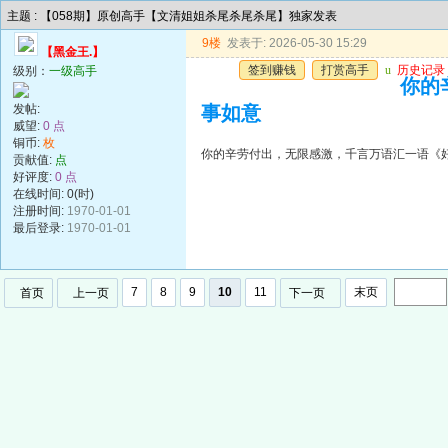
主题 : 【058期】原创高手【文清姐姐杀尾杀尾杀尾】独家发表
9楼
发表于: 2026-05-30 15:29
【黑金王.】
签到赚钱
打赏高手
u
历史记录
级别：
一级高手
你的
发帖:
事如意
威望:
0 点
铜币:
枚
你的辛劳付出，无限感激，千言万语汇一语《
贡献值:
点
好评度:
0 点
在线时间: 0(时)
注册时间:
1970-01-01
最后登录:
1970-01-01
7
8
9
10
11
末页
首页
上一页
下一页