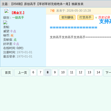
主题 : 【058期】原创高手【莘祁莘祁无错绝杀一尾】独家发表
7楼
发表于: 2026-05-30 15:28
【黑金王.】
签到赚钱
打赏高手
u
历史记录
级别：
一级高手
支持高
================
发帖:
威望:
0 点
铜币:
枚
支持高手支持高手支持高手=================
贡献值:
点
好评度:
0 点
在线时间: 0(时)
注册时间:
1970-01-01
最后登录:
1970-01-01
6
7
8
9
10
11
12
13
14
首页
上一页
下