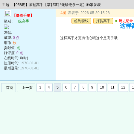
主题 : 【058期】原创高手【莘祁莘祁无错绝杀一尾】独家发表
4楼
发表于: 2026-05-30 15:28
【决胜千里】
签到赚钱
打赏高手
u
历史记录
级别：
一级高手
这样
发帖:
威望:
0 点
这样高手才更有信心哦这个是高手哦
铜币:
枚
贡献值:
点
好评度:
0 点
在线时间: 0(时)
注册时间:
1970-01-01
最后登录:
1970-01-01
3
4
5
6
7
8
9
10
11
12
1
首页
上一页