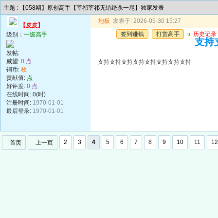
主题 : 【058期】原创高手【莘祁莘祁无错绝杀一尾】独家发表
地板
发表于: 2026-05-30 15:27
【皮皮】
签到赚钱
打赏高手
u
历史记录
级别：
一级高手
支持
发帖:
威望:
0 点
支持支持支持支持支持支持支持支持
铜币:
枚
贡献值:
点
好评度:
0 点
在线时间: 0(时)
注册时间:
1970-01-01
最后登录:
1970-01-01
2
3
4
5
6
7
8
9
10
11
12
首页
上一页