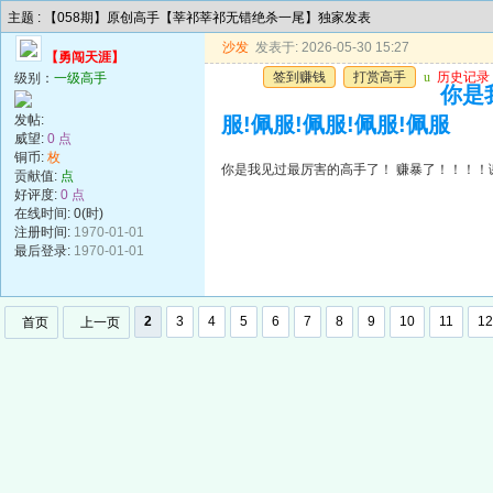
主题 : 【058期】原创高手【莘祁莘祁无错绝杀一尾】独家发表
沙发
发表于: 2026-05-30 15:27
【勇闯天涯】
签到赚钱
打赏高手
u
历史记录
级别：
一级高手
你是
发帖:
服!佩服!佩服!佩服!佩服
威望:
0 点
铜币:
枚
你是我见过最厉害的高手了！ 赚暴了！！！！谢谢
贡献值:
点
好评度:
0 点
在线时间: 0(时)
注册时间:
1970-01-01
最后登录:
1970-01-01
2
3
4
5
6
7
8
9
10
11
12
首页
上一页