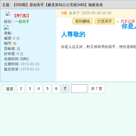
主题 : 【058期】原创高手【赌圣算码㊣㊣无错34码】独家发表
6楼
发表于: 2026-05-30 15:30
【开门红】
签到赚钱
打赏高手
u
历史记录
级别：
一级高手
你是
发帖:
人尊敬的
威望:
0 点
铜币:
枚
你是人品又好，料又准有早的高手，绝对是称
贡献值:
点
好评度:
0 点
在线时间: 0(时)
注册时间:
1970-01-01
最后登录:
1970-01-01
2
3
4
5
6
7
共
7
页
首页