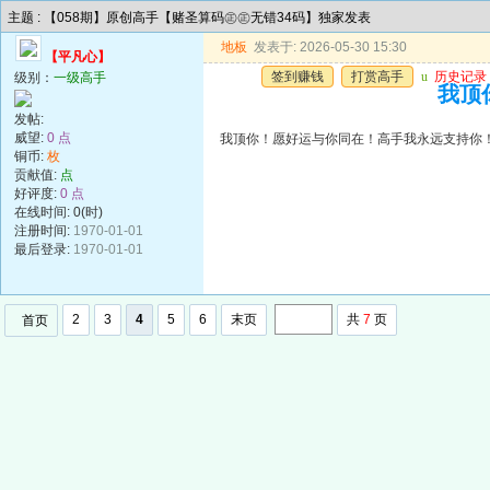
主题 : 【058期】原创高手【赌圣算码㊣㊣无错34码】独家发表
地板
发表于: 2026-05-30 15:30
【平凡心】
签到赚钱
打赏高手
u
历史记录
级别：
一级高手
我顶
发帖:
威望:
0 点
我顶你！愿好运与你同在！高手我永远支持你
铜币:
枚
贡献值:
点
好评度:
0 点
在线时间: 0(时)
注册时间:
1970-01-01
最后登录:
1970-01-01
2
3
4
5
6
末页
共
7
页
首页