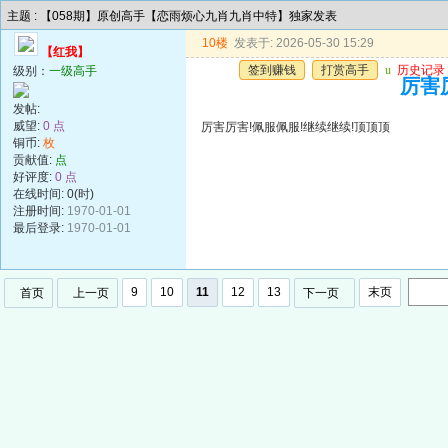
主题 : 【058期】原创高手【恋雨烦心九肖九肖中特】独家发表
10楼
发表于: 2026-05-30 15:29
【红我】
签到赚钱
打赏高手
u
历史记录
级别：
一级高手
厉害
发帖:
威望:
0 点
厉害厉害!佩服佩服!继续继续!顶顶顶
铜币:
枚
贡献值:
点
好评度:
0 点
在线时间: 0(时)
注册时间:
1970-01-01
最后登录:
1970-01-01
9
10
11
12
13
末页
首页
上一页
下一页