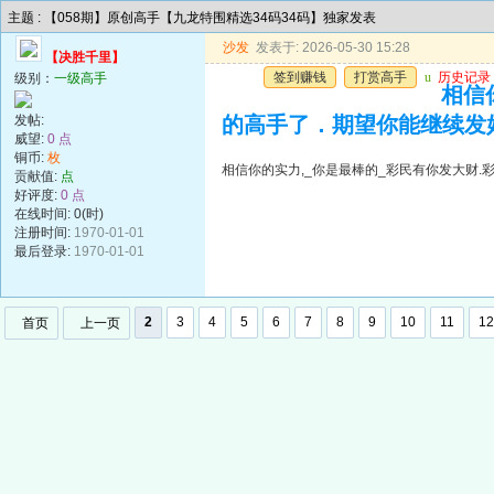
主题 : 【058期】原创高手【九龙特围精选34码34码】独家发表
沙发
发表于: 2026-05-30 15:28
【决胜千里】
签到赚钱
打赏高手
u
历史记录
级别：
一级高手
相信
发帖:
的高手了．期望你能继续发
威望:
0 点
铜币:
枚
相信你的实力,_你是最棒的_彩民有你发大财
贡献值:
点
好评度:
0 点
在线时间: 0(时)
注册时间:
1970-01-01
最后登录:
1970-01-01
2
3
4
5
6
7
8
9
10
11
12
首页
上一页