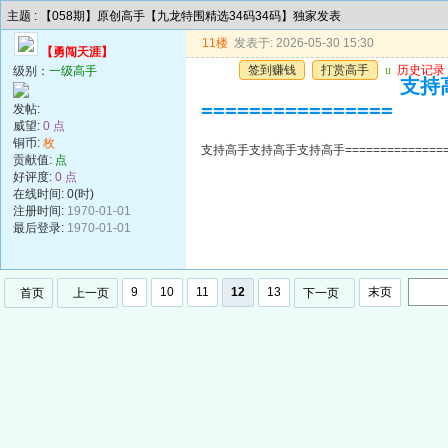
主题 : 【058期】原创高手【九龙特围精选34码34码】独家发表
11楼
发表于: 2026-05-30 15:30
【勇闯天涯】
签到赚钱
打赏高手
u
历史记录
级别：
一级高手
支持高
================
发帖:
威望:
0 点
铜币:
枚
支持高手支持高手支持高手=================
贡献值:
点
好评度:
0 点
在线时间: 0(时)
注册时间:
1970-01-01
最后登录:
1970-01-01
9
10
11
12
13
末页
首页
上一页
下一页