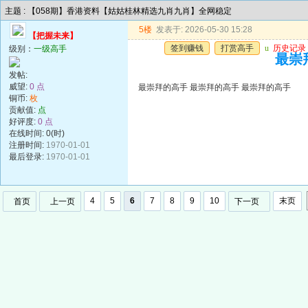
主题 : 【058期】香港资料【姑姑桂林精选九肖九肖】全网稳定
5楼
发表于: 2026-05-30 15:28
【把握未来】
签到赚钱
打赏高手
u
历史记录
级别：
一级高手
最崇
发帖:
威望:
0 点
最崇拜的高手 最崇拜的高手 最崇拜的高手
铜币:
枚
贡献值:
点
好评度:
0 点
在线时间: 0(时)
注册时间:
1970-01-01
最后登录:
1970-01-01
4
5
6
7
8
9
10
末页
首页
上一页
下一页