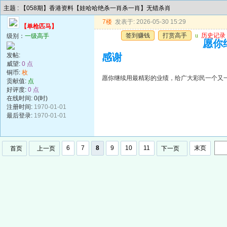
主题 : 【058期】香港资料【娃哈哈绝杀一肖杀一肖】无错杀肖
7楼
发表于: 2026-05-30 15:29
【单枪匹马】
签到赚钱
打赏高手
u
历史记录
级别：
一级高手
愿你
发帖:
感谢
威望:
0 点
铜币:
枚
愿你继续用最精彩的业绩，给广大彩民一个又
贡献值:
点
好评度:
0 点
在线时间: 0(时)
注册时间:
1970-01-01
最后登录:
1970-01-01
6
7
8
9
10
11
末页
首页
上一页
下一页