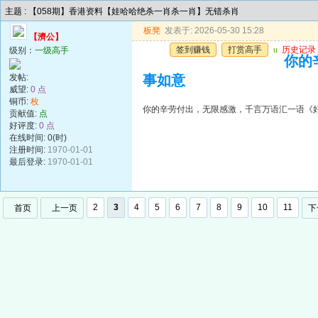
主题 : 【058期】香港资料【娃哈哈绝杀一肖杀一肖】无错杀肖
板凳
发表于: 2026-05-30 15:28
【濟公】
签到赚钱
打赏高手
u
历史记录
级别：
一级高手
你的
发帖:
事如意
威望:
0 点
铜币:
枚
你的辛劳付出，无限感激，千言万语汇一语《
贡献值:
点
好评度:
0 点
在线时间: 0(时)
注册时间:
1970-01-01
最后登录:
1970-01-01
2
3
4
5
6
7
8
9
10
11
首页
上一页
下