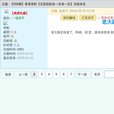
主题 : 【058期】香港资料【五彩缤纷杀一肖杀一肖】无错杀肖
沙发
发表于: 2026-05-30 15:28
【虎虎生威】
签到赚钱
打赏高手
u
历史记录
级别：
一级高手
老大
发帖:
威望:
0 点
老大跟定你发了。料稳，准,坚。跟你发发发 财
铜币:
枚
贡献值:
点
好评度:
0 点
在线时间: 0(时)
注册时间:
1970-01-01
最后登录:
1970-01-01
2
3
4
5
6
7
末页
首页
上一页
下一页