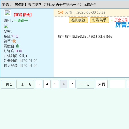
主题 : 【058期】香港资料【神仙奶奶全年稳杀一肖】无错杀肖
5楼
发表于: 2026-05-30 15:29
【雨后.阳光】
签到赚钱
打赏高手
u
历史记录
级别：
一级高手
厉害
发帖:
威望:
0 点
厉害厉害!佩服佩服!继续继续!顶顶顶
铜币:
枚
贡献值:
点
好评度:
0 点
在线时间: 0(时)
注册时间:
1970-01-01
最后登录:
1970-01-01
3
4
5
6
7
末页
首页
上一页
下一页