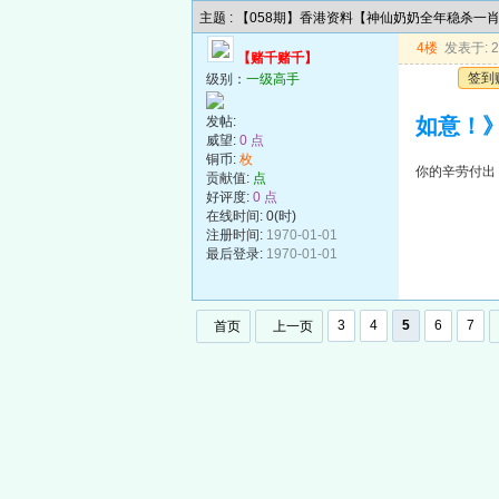
主题 : 【058期】香港资料【神仙奶奶全年稳杀一
4楼
发表于: 20
【赌千赌千】
签到
级别：
一级高手
发帖:
如意！
威望:
0 点
铜币:
枚
你的辛劳付出
贡献值:
点
好评度:
0 点
在线时间: 0(时)
注册时间:
1970-01-01
最后登录:
1970-01-01
3
4
5
6
7
首页
上一页