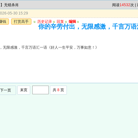
肖】无错杀肖
阅读
14532
次 |
26-05-30 15:29
赚钱
打赏高手
u
历史记录
u
回复
u
编辑
u
你的辛劳付出，无限感激，千言万语
》
，无限感激，千言万语汇一语《好人一生平安，万事如意！》
末页
共
8
页
下一页