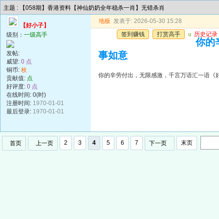
主题 : 【058期】香港资料【神仙奶奶全年稳杀一肖】无错杀肖
地板
发表于: 2026-05-30 15:28
【好小子】
签到赚钱
打赏高手
u
历史记录
级别：
一级高手
你的
发帖:
事如意
威望:
0 点
铜币:
枚
你的辛劳付出，无限感激，千言万语汇一语《
贡献值:
点
好评度:
0 点
在线时间: 0(时)
注册时间:
1970-01-01
最后登录:
1970-01-01
2
3
4
5
6
7
末页
首页
上一页
下一页