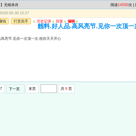
肖】无错杀肖
阅读
14550
次 |
026-05-30 15:27
赚钱
打赏高手
u
历史记录
u
回复
u
编辑
u
靓料.好人品.高风亮节.见你一次顶一
高风亮节.见你一次顶一次.祝你天天开心
7
末页
共
8
页
下一页