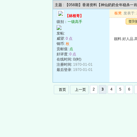
主题 : 【058期】香港资料【神仙奶奶全年稳杀一
板凳
发表于: 2
【林根哥】
签到
级别：
一级高手
发帖:
威望:
0 点
靓料.好人品.
铜币:
枚
贡献值:
点
好评度:
0 点
在线时间: 0(时)
注册时间:
1970-01-01
最后登录:
1970-01-01
2
3
4
5
6
首页
上一页