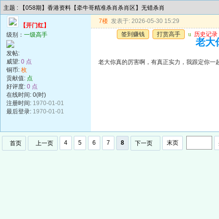
主题 : 【058期】香港资料【牵牛哥精准杀肖杀肖区】无错杀肖
7楼
发表于: 2026-05-30 15:29
【开门红】
签到赚钱
打赏高手
u
历史记录
级别：
一级高手
老大
发帖:
威望:
0 点
老大你真的厉害啊，有真正实力，我跟定你一
铜币:
枚
贡献值:
点
好评度:
0 点
在线时间: 0(时)
注册时间:
1970-01-01
最后登录:
1970-01-01
4
5
6
7
8
末页
首页
上一页
下一页