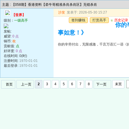
主题 : 【058期】香港资料【牵牛哥精准杀肖杀肖区】无错杀肖
沙发
发表于: 2026-05-30 15:27
【世界】
签到赚钱
打赏高手
u
历史记录
级别：
一级高手
你的
发帖:
事如意！》
威望:
0 点
铜币:
枚
你的辛劳付出，无限感激，千言万语汇一语《
贡献值:
点
好评度:
0 点
在线时间: 0(时)
注册时间:
1970-01-01
最后登录:
1970-01-01
2
3
4
5
6
7
8
末页
首页
上一页
下一页