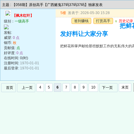
主题 : 【058期】原创高手【广西赌鬼37码37码37码】独家发表
5楼
发表于: 2026-05-30 15:28
【枫木红叶】
签到赚钱
打赏高手
u
历史记录
级别：
一级高手
把鲜
发帖:
发好料让大家分享
威望:
0 点
铜币:
枚
把鲜花和掌声献给那些默默工作的无私伟大的
贡献值:
点
好评度:
0 点
在线时间: 0(时)
注册时间:
1970-01-01
最后登录:
1970-01-01
4
5
6
7
8
9
10
末页
首页
上一页
下一页