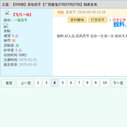
主题 : 【058期】原创高手【广西赌鬼37码37码37码】独家发表
地板
发表于: 2026-05-30 15:28
【飞刀.一出】
签到赚钱
打赏高手
u
历史记录
级别：
一级高手
靓料
发帖:
威望:
0 点
靓料.好人品.高风亮节.见你一次顶一次.祝你天
铜币:
枚
贡献值:
点
好评度:
0 点
在线时间: 0(时)
注册时间:
1970-01-01
最后登录:
1970-01-01
2
3
4
5
6
7
8
9
10
首页
上一页
下一页