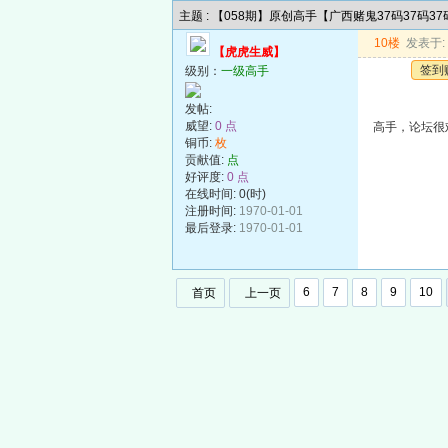
主题 : 【058期】原创高手【广西赌鬼37码37码3
10楼
发表于: 2
【虎虎生威】
签到
级别：
一级高手
发帖:
威望:
0 点
高手，论坛很
铜币:
枚
贡献值:
点
好评度:
0 点
在线时间: 0(时)
注册时间:
1970-01-01
最后登录:
1970-01-01
6
7
8
9
10
首页
上一页