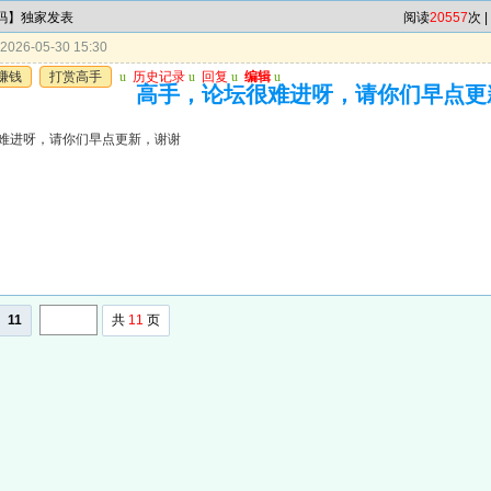
7码】独家发表
阅读
20557
次 |
026-05-30 15:30
赚钱
打赏高手
u
历史记录
u
回复
u
编辑
u
高手，论坛很难进呀，请你们早点更
难进呀，请你们早点更新，谢谢
11
共
11
页