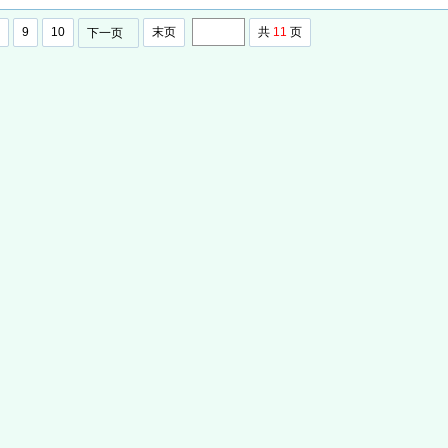
9
10
末页
共
11
页
下一页