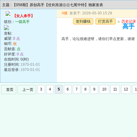
主题 : 【058期】原创高手【仗剑东游㊣㊣七尾中特】独家发表
4楼
发表于: 2026-05-30 15:28
【女人杀手】
签到赚钱
打赏高手
u
历史记录
级别：
一级高手
高手
发帖:
威望:
0 点
高手，论坛很难进呀，请你们早点更新，谢谢
铜币:
枚
贡献值:
点
好评度:
0 点
在线时间: 0(时)
注册时间:
1970-01-01
最后登录:
1970-01-01
3
4
5
6
7
8
9
10
11
12
1
首页
上一页