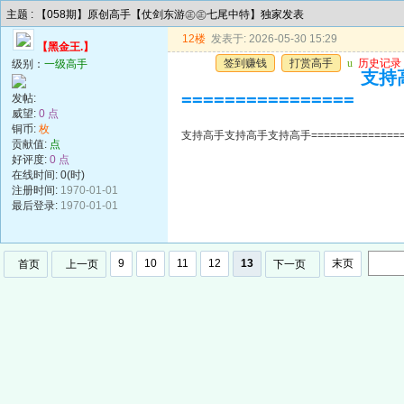
主题 : 【058期】原创高手【仗剑东游㊣㊣七尾中特】独家发表
12楼
发表于: 2026-05-30 15:29
【黑金王.】
签到赚钱
打赏高手
u
历史记录
级别：
一级高手
支持高
================
发帖:
威望:
0 点
铜币:
枚
支持高手支持高手支持高手=================
贡献值:
点
好评度:
0 点
在线时间: 0(时)
注册时间:
1970-01-01
最后登录:
1970-01-01
9
10
11
12
13
末页
首页
上一页
下一页