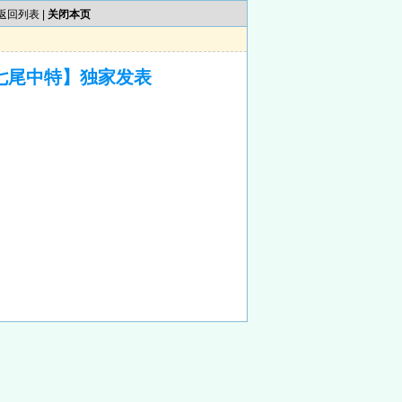
返回列表
|
关闭本页
七尾中特】独家发表