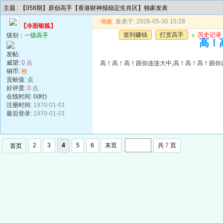
主题 : 【058期】原创高手【香港财神报稳定生肖区】独家发表
地板
发表于: 2026-05-30 15:28
【冷面银狐】
签到赚钱
打赏高手
u
历史记录
级别：
一级高手
高！
发帖:
威望:
0 点
高！高！高！跟你连连大中,高！高！高！跟你
铜币:
枚
贡献值:
点
好评度:
0 点
在线时间: 0(时)
注册时间:
1970-01-01
最后登录:
1970-01-01
2
3
4
5
6
末页
共
7
页
首页