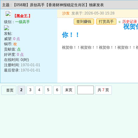
主题 : 【058期】原创高手【香港财神报稳定生肖区】独家发表
沙发
发表于: 2026-05-30 15:28
【黑金王.】
签到赚钱
打赏高手
u
历史记录
级别：
一级高手
祝贺
发帖:
你！！
威望:
0 点
铜币:
枚
祝贺你！！祝贺你！！祝贺你！！祝贺你！！
贡献值:
点
好评度:
0 点
在线时间: 0(时)
注册时间:
1970-01-01
最后登录:
1970-01-01
2
3
4
5
6
末页
共
7
页
首页