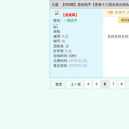
主题 : 【058期】原创高手【贵港十三四头四头四
5楼
发表于: 20
【龙戏凤】
签到
级别：
一级高手
发帖:
威望:
0 点
支持支持支持
铜币:
枚
贡献值:
点
好评度:
0 点
在线时间: 0(时)
注册时间:
1970-01-01
最后登录:
1970-01-01
4
5
6
7
8
首页
上一页