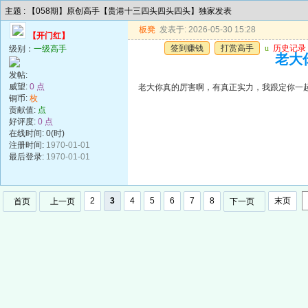
主题 : 【058期】原创高手【贵港十三四头四头四头】独家发表
板凳
发表于: 2026-05-30 15:28
【开门红】
签到赚钱
打赏高手
u
历史记录
级别：
一级高手
老大
发帖:
威望:
0 点
老大你真的厉害啊，有真正实力，我跟定你一
铜币:
枚
贡献值:
点
好评度:
0 点
在线时间: 0(时)
注册时间:
1970-01-01
最后登录:
1970-01-01
2
3
4
5
6
7
8
末页
首页
上一页
下一页