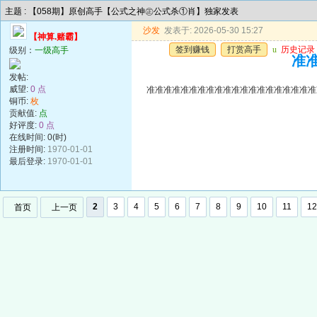
主题 : 【058期】原创高手【公式之神㊣公式杀①肖】独家发表
沙发
发表于: 2026-05-30 15:27
【神算.赌霸】
签到赚钱
打赏高手
u
历史记录
级别：
一级高手
准准
发帖:
威望:
0 点
准准准准准准准准准准准准准准准准准准准准
铜币:
枚
贡献值:
点
好评度:
0 点
在线时间: 0(时)
注册时间:
1970-01-01
最后登录:
1970-01-01
2
3
4
5
6
7
8
9
10
11
12
首页
上一页