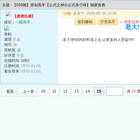
主题 : 【058期】原创高手【公式之神㊣公式杀①肖】独家发表
14楼
发表于: 2026-05-30 15:30
【虎虎生威】
签到赚钱
打赏高手
u
历史记录
级别：
一级高手
老大!
发帖:
威望:
0 点
老大!把你的好料顶上去,让更多的人受益!!!!!!
铜币:
枚
贡献值:
点
好评度:
0 点
在线时间: 0(时)
注册时间:
1970-01-01
最后登录:
1970-01-01
10
11
12
13
14
15
共
15
首页
上一页