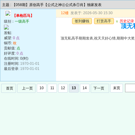
主题 : 【058期】原创高手【公式之神㊣公式杀①肖】独家发表
12楼
发表于: 2026-05-30 15:30
【单枪匹马】
签到赚钱
打赏高手
u
历史记录
级别：
一级高手
顶无
发帖:
威望:
0 点
顶无私高手期期发表,祝天天好心情,期期中大奖
铜币:
枚
贡献值:
点
好评度:
0 点
在线时间: 0(时)
注册时间:
1970-01-01
最后登录:
1970-01-01
10
11
12
13
14
末页
首页
上一页
下一页