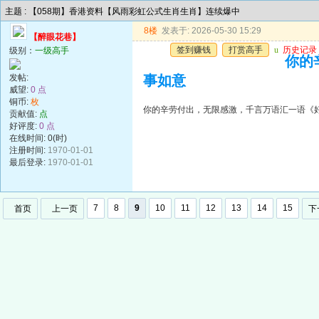
主题 : 【058期】香港资料【风雨彩虹公式生肖生肖】连续爆中
8楼
发表于: 2026-05-30 15:29
【醉眼花巷】
签到赚钱
打赏高手
u
历史记录
级别：
一级高手
你的
发帖:
事如意
威望:
0 点
铜币:
枚
你的辛劳付出，无限感激，千言万语汇一语《
贡献值:
点
好评度:
0 点
在线时间: 0(时)
注册时间:
1970-01-01
最后登录:
1970-01-01
7
8
9
10
11
12
13
14
15
首页
上一页
下