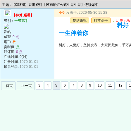
主题 : 【058期】香港资料【风雨彩虹公式生肖生肖】连续爆中
4楼
发表于: 2026-05-30 15:28
【神算.赌霸】
签到赚钱
打赏高手
u
历史记录
级别：
一级高手
料好
发帖:
一生伴着你
威望:
0 点
铜币:
枚
料好，人更好，坚持发表，大家拥戴你，千万
贡献值:
点
好评度:
0 点
在线时间: 0(时)
注册时间:
1970-01-01
最后登录:
1970-01-01
3
4
5
6
7
8
9
10
11
12
1
首页
上一页