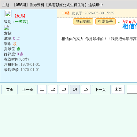
主题 : 【058期】香港资料【风雨彩虹公式生肖生肖】连续爆中
13楼
发表于: 2026-05-30 15:29
【女儿】
签到赚钱
打赏高手
u
历史记录
级别：
一级高手
相信
发帖:
威望:
0 点
相信你的实力, 你是最棒的！！我要把你顶得高
铜币:
枚
贡献值:
点
好评度:
0 点
在线时间: 0(时)
注册时间:
1970-01-01
最后登录:
1970-01-01
11
12
13
14
15
末页
首页
上一页
下一页