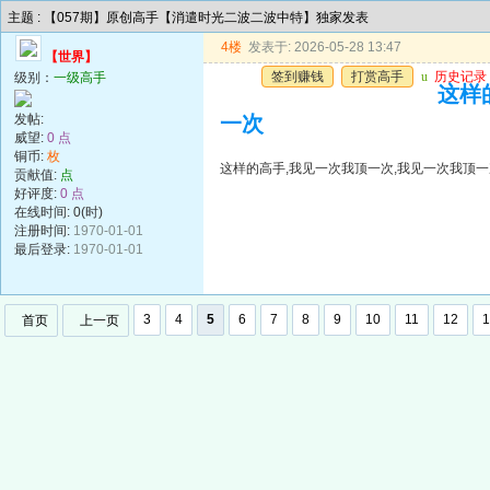
主题 : 【057期】原创高手【消遣时光二波二波中特】独家发表
4楼
发表于: 2026-05-28 13:47
【世界】
签到赚钱
打赏高手
u
历史记录
级别：
一级高手
这样
发帖:
一次
威望:
0 点
铜币:
枚
这样的高手,我见一次我顶一次,我见一次我顶一
贡献值:
点
好评度:
0 点
在线时间: 0(时)
注册时间:
1970-01-01
最后登录:
1970-01-01
3
4
5
6
7
8
9
10
11
12
1
首页
上一页