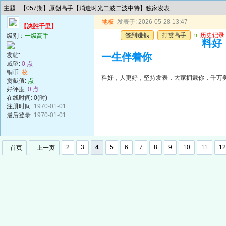
主题 : 【057期】原创高手【消遣时光二波二波中特】独家发表
地板
发表于: 2026-05-28 13:47
【决胜千里】
签到赚钱
打赏高手
u
历史记录
级别：
一级高手
料好
发帖:
一生伴着你
威望:
0 点
铜币:
枚
料好，人更好，坚持发表，大家拥戴你，千万
贡献值:
点
好评度:
0 点
在线时间: 0(时)
注册时间:
1970-01-01
最后登录:
1970-01-01
2
3
4
5
6
7
8
9
10
11
12
首页
上一页