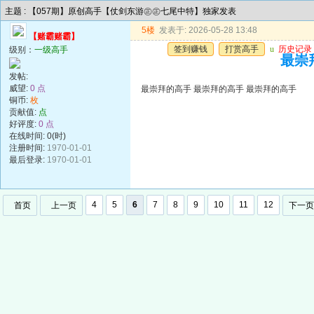
主题 : 【057期】原创高手【仗剑东游㊣㊣七尾中特】独家发表
5楼
发表于: 2026-05-28 13:48
【赌霸赌霸】
签到赚钱
打赏高手
u
历史记录
级别：
一级高手
最崇
发帖:
威望:
0 点
最崇拜的高手 最崇拜的高手 最崇拜的高手
铜币:
枚
贡献值:
点
好评度:
0 点
在线时间: 0(时)
注册时间:
1970-01-01
最后登录:
1970-01-01
4
5
6
7
8
9
10
11
12
首页
上一页
下一页