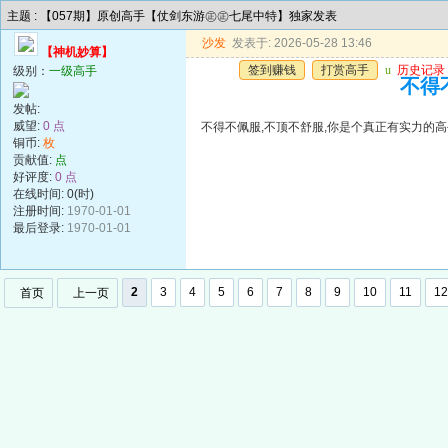
主题 : 【057期】原创高手【仗剑东游㊣㊣七尾中特】独家发表
沙发
发表于: 2026-05-28 13:46
【神机妙算】
签到赚钱
打赏高手
u
历史记录
级别：
一级高手
不得
发帖:
威望:
0 点
不得不佩服,不顶不舒服,你是个真正有实力的高
铜币:
枚
贡献值:
点
好评度:
0 点
在线时间: 0(时)
注册时间:
1970-01-01
最后登录:
1970-01-01
2
3
4
5
6
7
8
9
10
11
12
首页
上一页