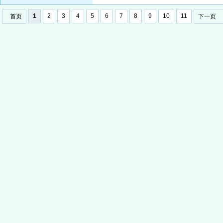
1
2
3
4
5
6
7
8
9
10
11
首页
下一页