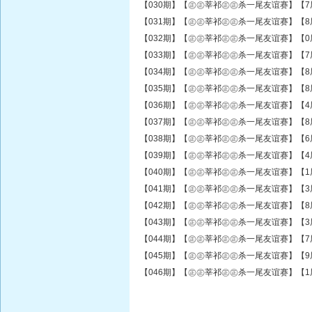
【030期】【㊣㊣莘祁㊣㊣杀一尾友谊赛】【7尾
【031期】【㊣㊣莘祁㊣㊣杀一尾友谊赛】【8尾
【032期】【㊣㊣莘祁㊣㊣杀一尾友谊赛】【0尾
【033期】【㊣㊣莘祁㊣㊣杀一尾友谊赛】【7尾
【034期】【㊣㊣莘祁㊣㊣杀一尾友谊赛】【8尾
【035期】【㊣㊣莘祁㊣㊣杀一尾友谊赛】【8尾
【036期】【㊣㊣莘祁㊣㊣杀一尾友谊赛】【4尾
【037期】【㊣㊣莘祁㊣㊣杀一尾友谊赛】【8尾
【038期】【㊣㊣莘祁㊣㊣杀一尾友谊赛】【6尾
【039期】【㊣㊣莘祁㊣㊣杀一尾友谊赛】【4尾
【040期】【㊣㊣莘祁㊣㊣杀一尾友谊赛】【1尾
【041期】【㊣㊣莘祁㊣㊣杀一尾友谊赛】【3尾
【042期】【㊣㊣莘祁㊣㊣杀一尾友谊赛】【8尾
【043期】【㊣㊣莘祁㊣㊣杀一尾友谊赛】【3尾
【044期】【㊣㊣莘祁㊣㊣杀一尾友谊赛】【7尾
【045期】【㊣㊣莘祁㊣㊣杀一尾友谊赛】【9尾
【046期】【㊣㊣莘祁㊣㊣杀一尾友谊赛】【1尾