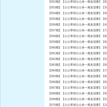
【052期】【㊣㊣莘祁㊣㊣杀一尾友谊赛】【8尾
【053期】【㊣㊣莘祁㊣㊣杀一尾友谊赛】【3尾
【054期】【㊣㊣莘祁㊣㊣杀一尾友谊赛】【9尾
【055期】【㊣㊣莘祁㊣㊣杀一尾友谊赛】【6尾
【056期】【㊣㊣莘祁㊣㊣杀一尾友谊赛】【4尾
【057期】【㊣㊣莘祁㊣㊣杀一尾友谊赛】【7尾
【058期】【㊣㊣莘祁㊣㊣杀一尾友谊赛】【8尾
【059期】【㊣㊣莘祁㊣㊣杀一尾友谊赛】【8尾
【060期】【㊣㊣莘祁㊣㊣杀一尾友谊赛】【9尾
【061期】【㊣㊣莘祁㊣㊣杀一尾友谊赛】【0尾
【062期】【㊣㊣莘祁㊣㊣杀一尾友谊赛】【5尾
【063期】【㊣㊣莘祁㊣㊣杀一尾友谊赛】【8尾
【064期】【㊣㊣莘祁㊣㊣杀一尾友谊赛】【7尾
【065期】【㊣㊣莘祁㊣㊣杀一尾友谊赛】【8尾
【066期】【㊣㊣莘祁㊣㊣杀一尾友谊赛】【8尾
【067期】【㊣㊣莘祁㊣㊣杀一尾友谊赛】【2尾
【068期】【㊣㊣莘祁㊣㊣杀一尾友谊赛】【9尾
【069期】【㊣㊣莘祁㊣㊣杀一尾友谊赛】【5尾
【070期】【㊣㊣莘祁㊣㊣杀一尾友谊赛】【2尾