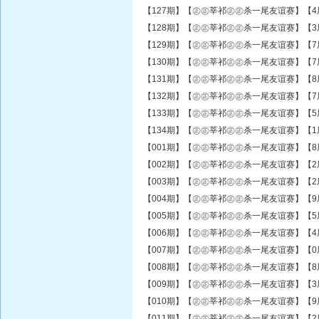
【127期】【㊣㊣莘祁㊣㊣杀一尾友谊赛】【4尾
【128期】【㊣㊣莘祁㊣㊣杀一尾友谊赛】【3尾
【129期】【㊣㊣莘祁㊣㊣杀一尾友谊赛】【7尾
【130期】【㊣㊣莘祁㊣㊣杀一尾友谊赛】【7尾
【131期】【㊣㊣莘祁㊣㊣杀一尾友谊赛】【8尾
【132期】【㊣㊣莘祁㊣㊣杀一尾友谊赛】【7尾
【133期】【㊣㊣莘祁㊣㊣杀一尾友谊赛】【5尾
【134期】【㊣㊣莘祁㊣㊣杀一尾友谊赛】【1尾
【001期】【㊣㊣莘祁㊣㊣杀一尾友谊赛】【8尾
【002期】【㊣㊣莘祁㊣㊣杀一尾友谊赛】【2尾
【003期】【㊣㊣莘祁㊣㊣杀一尾友谊赛】【2尾
【004期】【㊣㊣莘祁㊣㊣杀一尾友谊赛】【9尾
【005期】【㊣㊣莘祁㊣㊣杀一尾友谊赛】【5尾
【006期】【㊣㊣莘祁㊣㊣杀一尾友谊赛】【4尾
【007期】【㊣㊣莘祁㊣㊣杀一尾友谊赛】【0尾
【008期】【㊣㊣莘祁㊣㊣杀一尾友谊赛】【8尾
【009期】【㊣㊣莘祁㊣㊣杀一尾友谊赛】【3尾
【010期】【㊣㊣莘祁㊣㊣杀一尾友谊赛】【9尾
【011期】【㊣㊣莘祁㊣㊣杀一尾友谊赛】【2尾