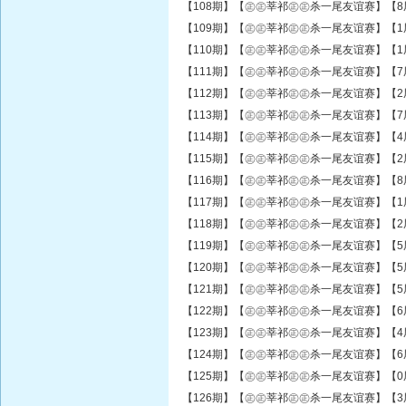
【108期】【㊣㊣莘祁㊣㊣杀一尾友谊赛】【8尾
【109期】【㊣㊣莘祁㊣㊣杀一尾友谊赛】【1尾
【110期】【㊣㊣莘祁㊣㊣杀一尾友谊赛】【1尾
【111期】【㊣㊣莘祁㊣㊣杀一尾友谊赛】【7尾
【112期】【㊣㊣莘祁㊣㊣杀一尾友谊赛】【2尾
【113期】【㊣㊣莘祁㊣㊣杀一尾友谊赛】【7尾
【114期】【㊣㊣莘祁㊣㊣杀一尾友谊赛】【4尾
【115期】【㊣㊣莘祁㊣㊣杀一尾友谊赛】【2尾
【116期】【㊣㊣莘祁㊣㊣杀一尾友谊赛】【8尾
【117期】【㊣㊣莘祁㊣㊣杀一尾友谊赛】【1尾
【118期】【㊣㊣莘祁㊣㊣杀一尾友谊赛】【2尾
【119期】【㊣㊣莘祁㊣㊣杀一尾友谊赛】【5尾
【120期】【㊣㊣莘祁㊣㊣杀一尾友谊赛】【5尾
【121期】【㊣㊣莘祁㊣㊣杀一尾友谊赛】【5尾
【122期】【㊣㊣莘祁㊣㊣杀一尾友谊赛】【6尾
【123期】【㊣㊣莘祁㊣㊣杀一尾友谊赛】【4尾
【124期】【㊣㊣莘祁㊣㊣杀一尾友谊赛】【6尾
【125期】【㊣㊣莘祁㊣㊣杀一尾友谊赛】【0尾
【126期】【㊣㊣莘祁㊣㊣杀一尾友谊赛】【3尾