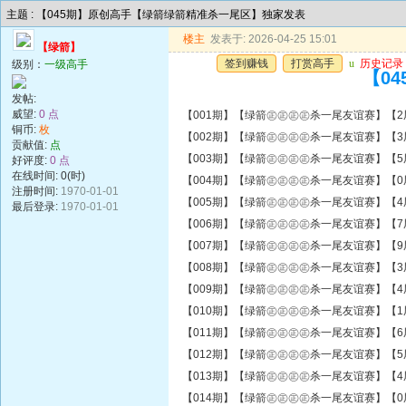
主题 : 【045期】原创高手【绿箭绿箭精准杀一尾区】独家发表
楼主
发表于: 2026-04-25 15:01
【绿箭】
签到赚钱
打赏高手
u
历史记录
级别：
一级高手
【0
发帖:
威望:
0 点
【001期】【绿箭㊣㊣㊣㊣杀一尾友谊赛】【2尾
铜币:
枚
【002期】【绿箭㊣㊣㊣㊣杀一尾友谊赛】【3尾
贡献值:
点
【003期】【绿箭㊣㊣㊣㊣杀一尾友谊赛】【5尾
好评度:
0 点
在线时间: 0(时)
【004期】【绿箭㊣㊣㊣㊣杀一尾友谊赛】【0尾
注册时间:
1970-01-01
【005期】【绿箭㊣㊣㊣㊣杀一尾友谊赛】【4尾
最后登录:
1970-01-01
【006期】【绿箭㊣㊣㊣㊣杀一尾友谊赛】【7尾
【007期】【绿箭㊣㊣㊣㊣杀一尾友谊赛】【9尾
【008期】【绿箭㊣㊣㊣㊣杀一尾友谊赛】【3尾
【009期】【绿箭㊣㊣㊣㊣杀一尾友谊赛】【4尾
【010期】【绿箭㊣㊣㊣㊣杀一尾友谊赛】【1尾
【011期】【绿箭㊣㊣㊣㊣杀一尾友谊赛】【6尾
【012期】【绿箭㊣㊣㊣㊣杀一尾友谊赛】【5尾
【013期】【绿箭㊣㊣㊣㊣杀一尾友谊赛】【4尾
【014期】【绿箭㊣㊣㊣㊣杀一尾友谊赛】【0尾