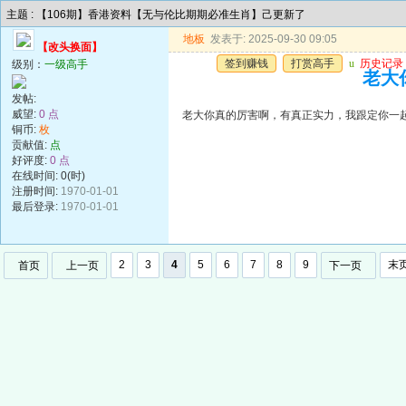
主题 : 【106期】香港资料【无与伦比期期必准生肖】己更新了
地板
发表于: 2025-09-30 09:05
【改头换面】
签到赚钱
打赏高手
u
历史记录
级别：
一级高手
老大
发帖:
威望:
0 点
老大你真的厉害啊，有真正实力，我跟定你一
铜币:
枚
贡献值:
点
好评度:
0 点
在线时间: 0(时)
注册时间:
1970-01-01
最后登录:
1970-01-01
2
3
4
5
6
7
8
9
末
首页
上一页
下一页