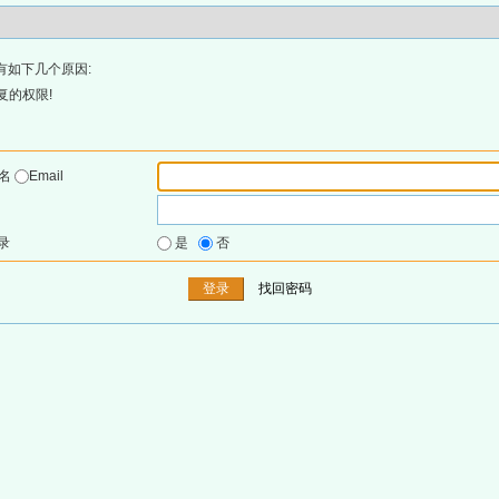
有如下几个原因:
复的权限!
户名
Email
录
是
否
找回密码