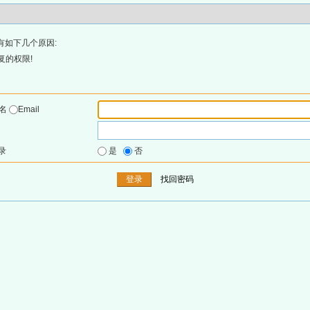
有如下几个原因:
复的权限!
户名
Email
录
是
否
找回密码