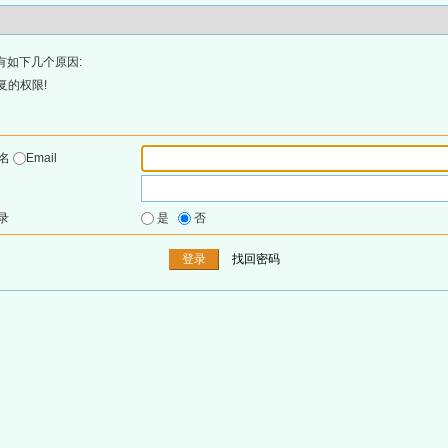
有如下几个原因:
复的权限!
户名
Email
录
是
否
找回密码